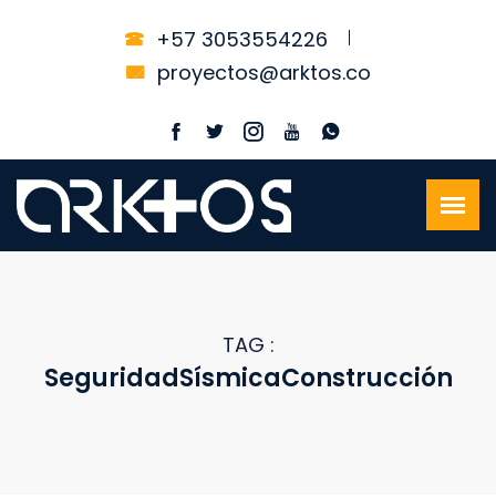
+57 3053554226
proyectos@arktos.co
TAG :
SeguridadSísmicaConstrucción