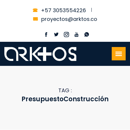
+57 3053554226
proyectos@arktos.co
TAG :
PresupuestoConstrucción