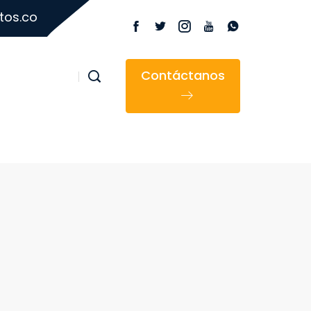
tos.co
Contáctanos
n