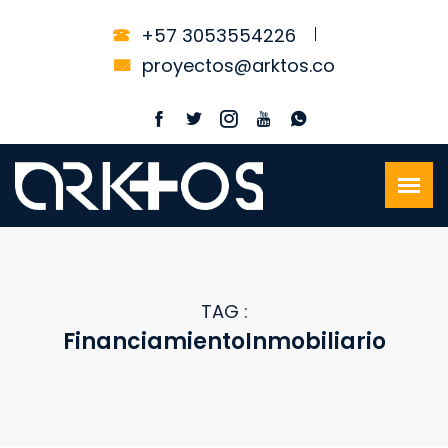
+57 3053554226
proyectos@arktos.co
TAG :
FinanciamientoInmobiliario