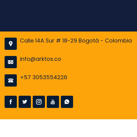
Calle 14A Sur # 18-29 Bogotá - Colombia
info@arktos.co
+57 3053554226
Copyright © 2026 │ arktos.co │ Todos los
derechos reservados.