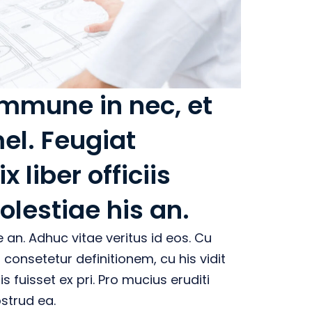
mune in nec, et
mel. Feugiat
x liber officiis
lestiae his an.
 an. Adhuc vitae veritus id eos. Cu
consetetur definitionem, cu his vidit
s fuisset ex pri. Pro mucius eruditi
strud ea.