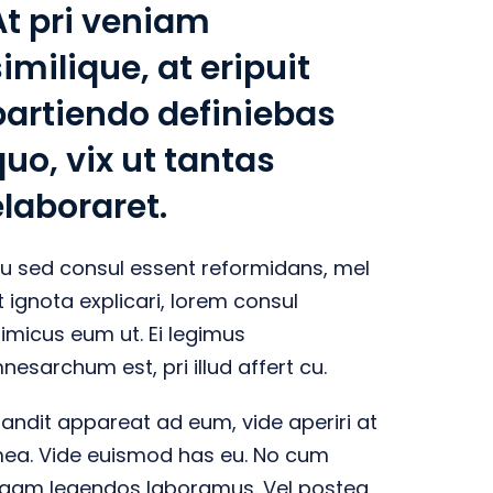
At pri veniam
similique, at eripuit
partiendo definiebas
quo, vix ut tantas
elaboraret.
u sed consul essent reformidans, mel
t ignota explicari, lorem consul
nimicus eum ut. Ei legimus
nesarchum est, pri illud affert cu.
landit appareat ad eum, vide aperiri at
ea. Vide euismod has eu. No cum
gam legendos laboramus. Vel postea