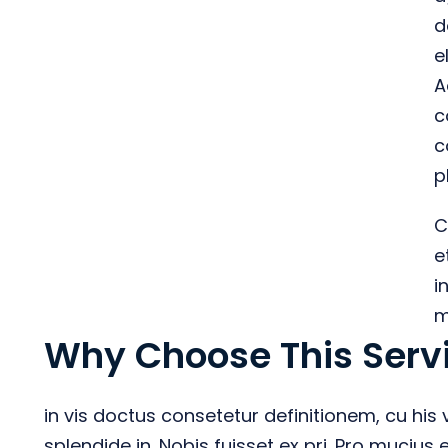
d
e
A
c
c
p
C
e
i
m
Why Choose This Serv
in vis doctus consetetur definitionem, cu his 
splendide in. Nobis fuisset ex pri. Pro mucius