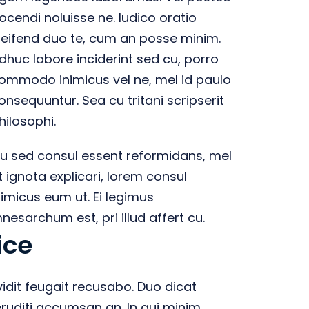
ocendi noluisse ne. Iudico oratio
leifend duo te, cum an posse minim.
dhuc labore inciderint sed cu, porro
ommodo inimicus vel ne, mel id paulo
onsequuntur. Sea cu tritani scripserit
hilosophi.
u sed consul essent reformidans, mel
t ignota explicari, lorem consul
nimicus eum ut. Ei legimus
nesarchum est, pri illud affert cu.
ice
vidit feugait recusabo. Duo dicat
 eruditi accumsan an. In qui minim